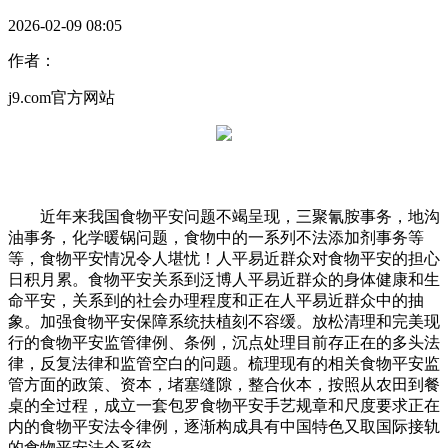
2026-02-09 08:05
作者：
j9.com官方网站
近年来我国食物平安问题不竭呈现，三聚氰胺事务，地沟
油事务，化学暖锅问题，食物中的一系列不法添加剂事务等
等，食物平安情况令人堪忧！人平易近群众对食物平安的担心
日积月累。食物平安关系到泛博人平易近群众的身体健康和生
命平安，关系到的社会办理程度和正在人平易近群众中的抽
象。加强食物平安保障系统扶植刻不容缓。放松清理和完美现
行的食物平安监管律例、条例，沉点处理目前存正在的多头法
律，反复法律和监管空白的问题。梳理现有的相关食物平安监
管方面的政策、资本，堵塞缝隙，整合伙本，按照从农田到餐
桌的全过程，成立一套包罗食物平安手艺规章和尺度要求正在
内的食物平安法令律例，逐渐构成具有中国特色又取国际接轨
的食物平安法令系统。