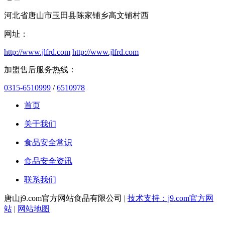
河北省唐山市玉田县陈家铺乡高文铺村西
网址：
http://www.jlfrd.com
http://www.jlfrd.com
加盟售后服务热线：
0315-6510999
/
6510978
首页
关于我们
食品安全常识
食品安全资讯
联系我们
唐山j9.com官方网站食品有限公司 |
技术支持：j9.com官方网
站
|
网站地图