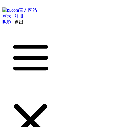
登录
|
注册
昵称
|
退出