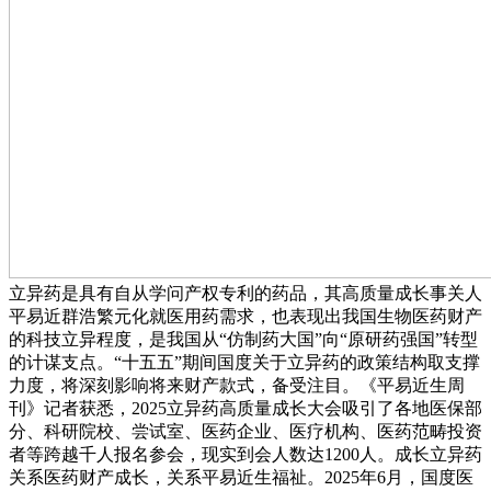
立异药是具有自从学问产权专利的药品，其高质量成长事关人
平易近群浩繁元化就医用药需求，也表现出我国生物医药财产
的科技立异程度，是我国从“仿制药大国”向“原研药强国”转型
的计谋支点。“十五五”期间国度关于立异药的政策结构取支撑
力度，将深刻影响将来财产款式，备受注目。《平易近生周
刊》记者获悉，2025立异药高质量成长大会吸引了各地医保部
分、科研院校、尝试室、医药企业、医疗机构、医药范畴投资
者等跨越千人报名参会，现实到会人数达1200人。成长立异药
关系医药财产成长，关系平易近生福祉。2025年6月，国度医