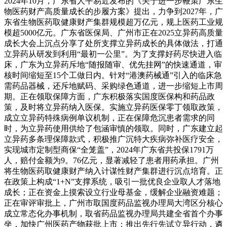
2024年10月，广东省人平易近发布的《关于进一步鞭策广东生
物医药财产高质量成长的步履方案》提出，力争到2027年，广
东省生物医药取健康财产集群规模超万亿元，规上医药工业规
模超5000亿元。广东省医保局、广州市正在2025立异药高质量
成长大会上沉点分享了处所支撑立异药成长的具体做法，打通
立异药从研发到利用“最初一公里”。为了支撑好药尽快进入临
床，广东为立异药斥地“随报随审、优先挂网”的快速通道，审
核时间缩短至15个工做日内。针对“港澳药械通”引入的临床急
需药品器械，还斥地赋码、采购绿色通道，进一步缩短上市周
期。正在领取保障方面，广东积极落实国度医保构和药品政
策，及时将立异药纳入医保。实施立异药医保零丁领取政策，
成立立异药特殊病例单议机制，正在保障危沉患者需求的同
时，为立异药使用供给了包涵审慎的领取。同时，广东建立起
立异药多条理保障款式，积极推广沉特大疾病弥补医疗安全，
实现城市定制型商保“全笼盖”，2024年广东省共投保1791万
人，赔付金额为9。76亿元，显著减轻了患者用药承担。广州
将生物医药取健康财产纳入计谋性财产集群进行沉点培育。正
在政策上构成“1+N”支撑系统，吸引一批优良企业取人才落地
成长；正在资金上摸索设立行业母基金，缓解企业融资难题；
正在审评审批上，广州市取国度药品监视办理局大湾区分核心
成立常态化办事机制，取省药品监视办理局共建全省首个办事
坐，加快广州医药产物获批上市；推出先行先试立异行动，遴