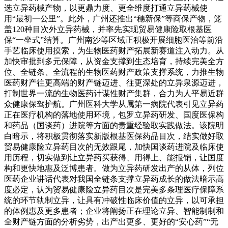
选立异药械产物，以更鼎力度、更全维度打通立异药械使
用“最初一公里”。此外，广州还推出“穗新保”等商保产物，笼
盖120种目次外立异药械，并率先实现贸易健康险取根基医
保“一坐式”结算。广州南沙等区域正积极开展细胞医治等前沿
手艺临床使用摸索，为生物医药财产拓展新赛道注入动力。从
加快审批到多元保障，从资金支撑到生态培育，持续完美全方
位、全链条、全流程的生物医药财产政策支撑系统，力推生物
医药财产往更高端的财产链迈进、往更深处的立异泉源迈进，
打制世界一流的生物医药计谋性财产集群，合力为人平易近群
众健康保驾护航。广州医科大学从属第一病院代表引见立异药
正在医疗机构的落地使用环境，包罗立异药研发、国度医保构
和药品（国谈药）进院等方面的贵重经验取实践做法。该院明
白暗示，将积极贯彻落实新版根基医保药品目次，结实做好取
贸易健康险立异药目次的无效跟尾，加快国谈药进院及临床使
用历程，切实做到让立异药买获得、用得上、能报销，让国度
构和更快地惠及泛博患者。做为立异药研发出产的从体，列位
医药企业讲话代表对我国全链条支撑立异药成长的做法暗示高
度必定，认为贸易健康险立异药目次是完美多条理医疗保障系
统的环节轨制立异，让具有冲破性临床价值的立异，以可承担
的体例惠及更多患者；企业将阐扬正在理论立异、智能制制和
全财产链方面的分析劣势，出产出更多、更好的“安心药”“无