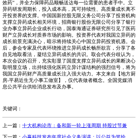
效药”，并全力保障药品顺畅送达每一位需要的患者手中。立
异药研发周期长，投入成本高，其可持续性、高质量成长离不
开投资界的支撑。中国国新控股无限义务公司分享了投资机构
支撑立异药成长相关环境，招商银行股份无限公司分享了银行
业办事立异药企业成长行动，国泰海通证券研究所引见了医药
财产立异成长对质券市场的影响。投资界代表对我国立异药的
成长前景充满决心，暗示将持续关心中国立异药投资机遇。会
后，参会专家及代表环绕推进立异药成长畅所欲言，分享了各
自见地取看法，凝结立异药成长的共识。取会代表分歧认为，
本次会议的召开，充实彰显了国度支撑立异药成长的果断决心
取明显立场，出持续强化医药立异计谋结构的强烈信号，将为
我国立异药财产高质量成长注入强大动力。本文来自【地方厨
房-平易近生无小事工做室】，仅代表做者概念。全国党媒消
息公共平台供给消息发布及办事。
关键词：
上一篇：
十大机构论市：备和新一轮上涨周期 持股过节兼
下一篇：
小赢科技发布年度社会义务演讲：以公益为笔绘