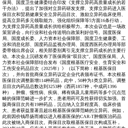
保局、国度卫生健康委结合印发《支撑立异药高质量成长的若
干办法》，提出了加强对立异药研发支撑、支撑立异药进入医
保目次和贸易健康安全立异药品目次、激励立异药临床使用、
提高立异药多元领取能力、强化组织保障等5方面16条行动，
为支撑立异药高质量成长供给积极帮力。本次会议也是一场政
策宣讲会，向行业和社会传送明白政策利好信号。国度医保
局、国度成长委、人力资本社会保障部、国度卫生健康委、工
业和消息化部、国度药品监视办理局、国度西医药办理局等部
委带领出席会议，相关部委别离引见支撑立异药成长的主要行
动。本次会上沉磅发布了医保商保“双目次”。国度医保局、人
力资本社会保障部结合发布《国度根基医疗安全、生育安全和
工伤安全药品目次（2025年）》（以下简称：根基医保目
次），并向首批商保立异药议定企业代表颁布证书。本次根基
医保目次调整新增114种药品，此中，50种为1类立异药。调整
后目次内药品总数达到3253种（西药1857种，中成药1396
种），肿瘤、慢性病、疾病、稀有病及儿童用药等多个沉点范
畴的保障范畴进一步扩大，患者用药可及性获得切实加强。首
版商保目次共有19种药品，沉点纳入立异程度高、临床价值
大、患者获益显著且超出根基医保保障范畴的立异药。例如，
此前因价钱昂扬而难以进入根基医保的CAR-T肿瘤医治药品
此次被纳入商保目次。商保目次取根基医保目次构成互补，