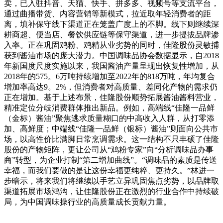
卖，已入驻抖音、天猫、快手、拼多多、视频号等支流平台，
通过曲播带货、内容营销等新模式，拉近取年轻消费者的距
离，填补保守线下渠道正在笼盖广度上的不脚。线下则继续深
耕商超、便当店、餐饮供应链等保守渠道，进一步提拔品牌渗
入率。正在巩固鸡粉、鸡精从业劣势的同时，佳隆股份灵敏捕
获到酱油市场的庞大潜力。中国调味品协会数据显示，自2018
年新国度尺度实施以来，我国酱油产量呈现出恢复性增加，从
2018年的575。6万吨持续增加至2022年的818万吨，年均复合
增加率高达9。2%，但消费者对高质量、差同化产物的需求仍
正在增加。基于上述布景，佳隆股份顺势拓展酱油酱料营业，
精准定位分歧消费群体推出新品。例如，高端线“佳隆一品鲜
（金标）酱油”聚焦逃求质量糊口的中高收入人群，从打零添
加、高鲜度；中端线“佳隆一品鲜（银标）酱油”则面向公共市
场，以高性价比满脚日常烹调需求。这一结构不只丰硕了佳隆
股份的产物矩阵，更让公司从“鸡粉专家”向“分析调味品办事
商”转型，为企业打制“第二增加曲线”。“调味品的素质是传送
幸福，而我们要做的是让这份幸福更纯粹、更持久。”林进一
步暗示，将来我们将继续以手艺立异巩固焦点劣势，以品牌取
渠道拓展市场鸿沟，让佳隆股份正在激烈的行业合作中持续破
局，为中国调味操行业的高质量成长贡献力量。