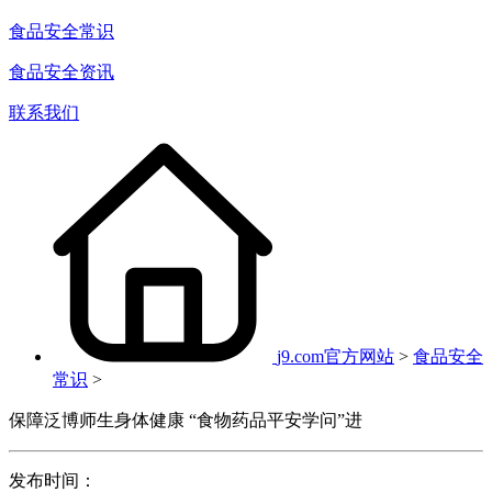
食品安全常识
食品安全资讯
联系我们
j9.com官方网站
>
食品安全
常识
>
保障泛博师生身体健康 “食物药品平安学问”进
发布时间：