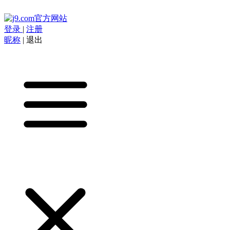
登录
|
注册
昵称
|
退出