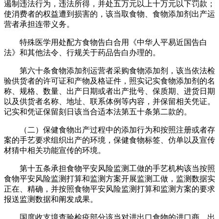
遏制违法行为，违法所得，并处五万元以上十万元以下罚款；
使消费者的权益遭到损害的，该当取食物、食物添加剂出产运
营者承担连带义务。
特殊医学用处配方食物告白合用《中华人平易近国告白
法》和其他法令、行规关于药品告白办理的。
第六十条食物添加剂运营者采购食物添加剂，该当依法检
验供货者的许可证和产物及格证件，照实记实食物添加剂的名
称、规格、数量、出产日期或者出产批号、保质期、进货日期
以及供货者名称、地址、联系体例等内容，并保留相关凭证。
记实和凭证保留刻日该当合适本法第五十条第二款的。
（二）保健食物出产过程中的添加行为和按照注册或者存
案的手艺要求组织出产的环境，保健食物标签、仿单以及宣传
材猜中相关功能宣传的环境。
第十五条承担食物平安风险监测工做的手艺机构该当按照
食物平安风险监测打算和监测方案开展监测工做，监测数据实
正在、精确，并按照食物平安风险监测打算和监测方案的要求
报送监测数据和阐发成果。
国度收支境查验检疫部分该当对进出口食物的进口商、出