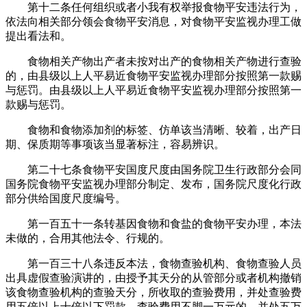
第十二条任何组织或者小我有权举报食物平安违法行为，
依法向相关部分领会食物平安消息，对食物平安监视办理工做
提出看法和。
食物相关产物出产者未按对出产的食物相关产物进行查验
的，由县级以上人平易近食物平安监视办理部分按照第一款赐
与惩罚。由县级以上人平易近食物平安监视办理部分按照第一
款赐与惩罚。
食物和食物添加剂的标签、仿单该当清晰、较着，出产日
期、保质期等事项该当显著标注，容易辨识。
第二十七条食物平安国度尺度由国务院卫生行政部分会同
国务院食物平安监视办理部分制定、发布，国务院尺度化行政
部分供给国度尺度编号。
第一百五十一条转基因食物和食盐的食物平安办理，本法
未做的，合用其他法令、行规的。
第一百三十八条违反本法，食物查验机构、食物查验人员
出具虚假查验演讲的，由授予其天分的从管部分或者机构撤销
该食物查验机构的查验天分，所收取的查验费用，并处查验费
用五倍以上十倍以下罚款，查验费用不脚一万元的，并处五万