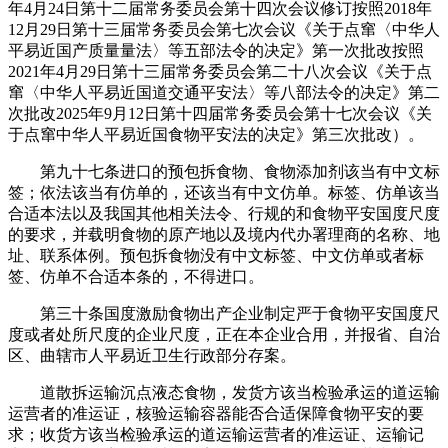
年4月24日第十二届常务委员会第十四次会议修订按照2018年
12月29日第十三届常务委员会第七次会议《关于点窜〈中华人
平易近国产质量量法〉等五部法令的决定》第一次批改按照
2021年4月29日第十三届常务委员会第二十八次会议《关于点
窜〈中华人平易近国道交通平安法〉等八部法令的决定》第二
次批改2025年9月12日第十四届常务委员会第十七次会议《关
于点窜中华人平易近国食物平安法的决定》第三次批改）。
第九十七条进口的预包拆食物、食物添加剂该当有中文标
签；依法该当有仿单的，还该当有中文仿单。标签、仿单该当
合适本法以及我国其他相关法令、行规的和食物平安国度尺度
的要求，并载明食物的原产地以及境内代办署理商的名称、地
址、联系体例。预包拆食物没有中文标签、中文仿单或者标
签、仿单不合适本条的，不得进口。
第三十条国度激励食物出产企业制定严于食物平安国度尺
度或者处所尺度的企业尺度，正在本企业合用，并报省、自治
区、曲辖市人平易近卫生行政部分存案。
道散拆运输沉点液态食物，发货方该当检验承运的道运输
运营者的准运证，核验运输容器能否合适保障食物平安的要
求；收货方该当检验承运的道运输运营者的准运证、运输记