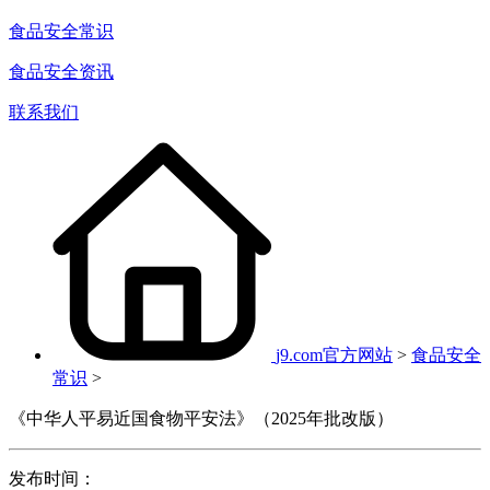
食品安全常识
食品安全资讯
联系我们
j9.com官方网站
>
食品安全
常识
>
《中华人平易近国食物平安法》（2025年批改版）
发布时间：