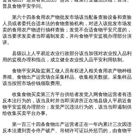
普及食物平安学问。
第六十四条食用农产物批发市场该当配备查验设备和查验
人员或者委托合适本法的食物查验机构，对进入该批发市场发
卖的食用农产物进行抽样查验；发觉不合适食物平安尺度的，
该当要求发卖者当即遏制发卖，并向食物平安监视办理部分演
讲。
县级以上人平易近农业行政部分该当加强对农业投入品利
用的监视办理和指点，成立健全农业投入品平安利用轨制。
食物平安风险监测工做人员有权进入相关食用农产物种植
养殖、食物出产运营场合采集样品、收集相关数据。采集样品
该当按照市场价钱领取费用。
收集食物买卖第三方平台供给者发觉入网食物运营者有违
反本法行为的，该当及时并当即演讲所正在地县级人平易近食
物平安监视办理部分；发觉严沉违法行为的，该当当即遏制供
给收集买卖平台办事。
第一百三十四条食物出产运营者正在一年内累计三次因违
反本法遭到责令停产破产、吊销许可证以外惩罚的，由食物平