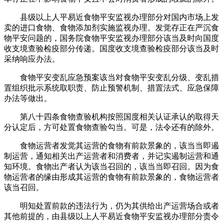
县级以上人平易近食物平安监视办理部分对国内市场上发
卖的进口食物、食物添加剂实施监视办理。发觉存正在严沉食
物平安问题的，国务院食物平安监视办理部分该当及时向国度
收支境查验检疫部分传递。国度收支境查验检疫部分该当及时
采纳响应办法。
食物平安变乱应急预案该当对食物平安变乱分级、变乱措
置组织批示系统取职责、防止预警机制、措置法式、应急保障
办法等做出。
第八十四条食物查验机构按照国度相关认证承认的取得天
分认定后，方可处置食物查验勾当。可是，法令还有的除外。
食物运营者发觉其运营的食物有前款景象的，该当当即遏
制运营，通知相关出产运营者和消费者，并记实遏制运营和通
知环境。食物出产者认为该当召回的，该当当即召回。因为食
物运营者的缘由形成其运营的食物有前款景象的，食物运营者
该当召回。
明知处置前款的违法行为，仍为其供给出产运营场合或者
其他前提的，由县级以上人平易近食物平安监视办理部分责令