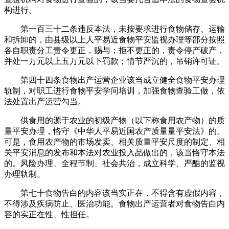
构进行。
第一百三十二条违反本法，未按要求进行食物储存、运输
和拆卸的，由县级以上人平易近食物平安监视办理等部分按照
各自职责分工责令更正，赐与；拒不更正的，责令停产破产，
并处一万元以上五万元以下罚款；情节严沉的，吊销许可证。
第四十四条食物出产运营企业该当成立健全食物平安办理
轨制，对职工进行食物平安学问培训，加强食物查验工做，依
法处置出产运营勾当。
供食用的源于农业的初级产物（以下称食用农产物）的质
量平安办理，恪守《中华人平易近国农产质量量平安法》的。
可是，食用农产物的市场发卖、相关质量平安尺度的制定、相
关平安消息的发布和本法对农业投入品做出的，该当恪守本法
的。风险办理、全程节制、社会共治，成立科学、严酷的监视
办理轨制。
第七十食物告白的内容该当实正在，不得含有虚假内容，
不得涉及疾病防止、医治功能。食物出产运营者对食物告白内
容的实正在性、性担任。