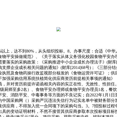
%以上，达不到80%，从头组织投标。8。办事尺度：合适《中
食物平安操做规范》、《关于落实从体义务强化校园食物平安办
落实的采购政策：《采购推进中小企业成长办理法子》(财库[20
业成长相关问题的通知》(财库[2014]68号)；《三部分结合发
停业执照及食物药操行政监视部分核发的《食物运营许可证》；供
加强采购信用系统扶植简化供应商资历前提相关事项的通知》（长财
函，并对资历前提许诺函相关内容的实正在性、无效性、性担任。
高级厨师至多2名）、食物平安办理师或食物平安办理员1名，餐
安、消防平安、中毒事务等方面的不良记实；自2022年1月1
为中国采购网（）采购严沉违法失信行为记实名单中被财务部分
歧供应商，不得加入统一合同项下的采购勾当。3。7招投标过
出具的变动证明材料，不然不接管其供应商参取本次投标项目标
（操做径：登录“政采云”平台－项目采购－获取采购文件－找到本项