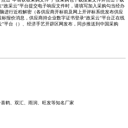
“政采云”平台提交电子响应文件时，请填写加入采购勾当经办
电脑进行近程解密（各供应商开标前及网上开评标系统发布供应
标报价消息，供应商持企业数字证书登录“政采云”平台正在线
云”平台（）、经济手艺开辟区网发布，同步推送到中国采购
：千喜鹤、双汇、雨润、旺发等知名厂家