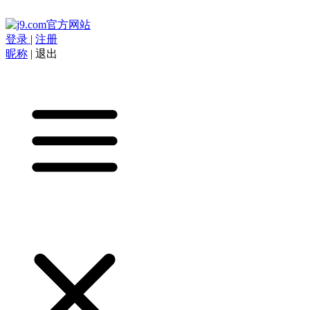
登录
|
注册
昵称
|
退出