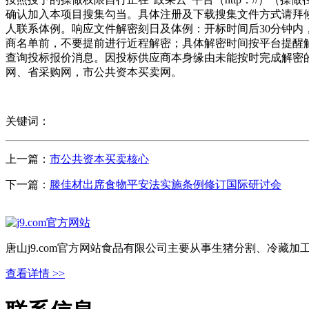
确认加入本项目搜集勾当。具体注册及下载搜集文件方式请拜候
人联系体例。响应文件解密刻日及体例：开标时间后30分钟内
商名单前，不要提前进行近程解密；具体解密时间按平台提醒解
查询投标报价消息。因投标供应商本身缘由未能按时完成解密的
网、省采购网，市公共资本买卖网。
关键词：
上一篇：
市公共资本买卖核心
下一篇：
滕佳材出席食物平安法实施条例修订国际研讨会
唐山j9.com官方网站食品有限公司主要从事生猪分割、冷藏
查看详情 >>