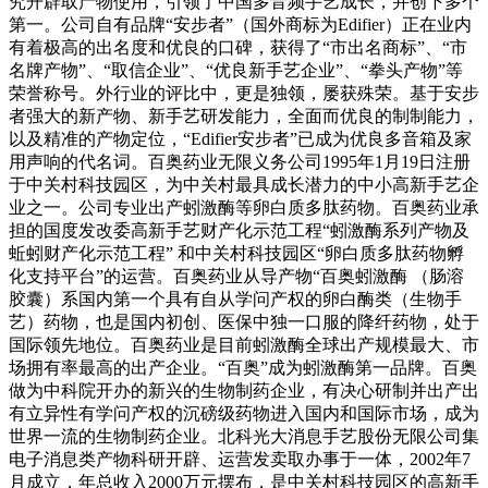
究开辟取产物使用，引领了中国多音频手艺成长，并创下多个
第一。公司自有品牌“安步者”（国外商标为Edifier）正在业内
有着极高的出名度和优良的口碑，获得了“市出名商标”、“市
名牌产物”、“取信企业”、“优良新手艺企业”、“拳头产物”等
荣誉称号。外行业的评比中，更是独领，屡获殊荣。基于安步
者强大的新产物、新手艺研发能力，全面而优良的制制能力，
以及精准的产物定位，“Edifier安步者”已成为优良多音箱及家
用声响的代名词。百奥药业无限义务公司1995年1月19日注册
于中关村科技园区，为中关村最具成长潜力的中小高新手艺企
业之一。公司专业出产蚓激酶等卵白质多肽药物。百奥药业承
担的国度发改委高新手艺财产化示范工程“蚓激酶系列产物及
蚯蚓财产化示范工程” 和中关村科技园区“卵白质多肽药物孵
化支持平台”的运营。百奥药业从导产物“百奥蚓激酶 （肠溶
胶囊）系国内第一个具有自从学问产权的卵白酶类（生物手
艺）药物，也是国内初创、医保中独一口服的降纤药物，处于
国际领先地位。百奥药业是目前蚓激酶全球出产规模最大、市
场拥有率最高的出产企业。“百奥”成为蚓激酶第一品牌。百奥
做为中科院开办的新兴的生物制药企业，有决心研制并出产出
有立异性有学问产权的沉磅级药物进入国内和国际市场，成为
世界一流的生物制药企业。北科光大消息手艺股份无限公司集
电子消息类产物科研开辟、运营发卖取办事于一体，2002年7
月成立，年总收入2000万元摆布，是中关村科技园区的高新手