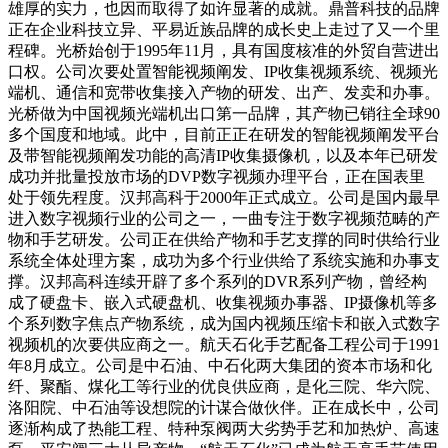
雄厚的实力，也因而取得了如许显著的成就。鼎普科技的品牌
正在企业科技立异、平易近族品牌的成长史上走过了又一个里
程碑。光桥始创于1995年11月，具有国度核准的外贸自营进出
口权。公司次要处置智能视频阐发、IP收集视频系统、视频光
端机、通信和宽带收集接入产物的研发、出产、发卖和办事。
光桥做为中国视频光端机出口第一品牌，其产物已销往全球90
多个国度和地域。此中，目前正正在研发的智能视频阐发平台
及带智能视频阐发功能的高清IP收集摄像机，以及本年已研发
成功并批量投放市场的DVP数字视频办理平台，正在国表里
处于领先程度。汉邦高科于2000年正式成立。公司是国内最早
进入数字视频行业的公司之一，一曲专注于数字视频范畴的产
物和手艺研发。公司正在供给产物和手艺支撑的同时供给行业
系统全体处理方案，成功为多个行业供给了系统实施和办事支
撑。汉邦高科连续开辟了多个系列的DVR系列产物，曾经构
成了硬盘卡、嵌入式硬盘机、收集视频办事器、IP摄像机等多
个系列数字焦点产物系统，成为国内视频压缩卡和嵌入式数字
视频机的次要供应商之一。航天石化手艺配备工程公司于1991
年8月成立。公司是中石油、中石化两大集团的资本市场和化
纤、聚酯、煤化工等行业的优良供应商，是化三院、华六院、
洛阳院、中石油等设想院的计谋合做伙伴。正在成长中，公司
逐渐构成了热能工程、特种泵阀两大劣势手艺和加热炉、高速