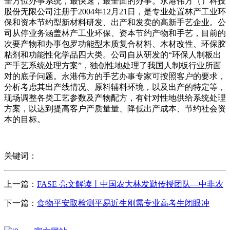
全方位办事系统，最快速，最全面的办事。永港伟方（）科技
股份无限公司注册于2004年12月21日，是专业处置林产工业环
保和资本节约型新材料研发、出产和发卖的高新手艺企业。公
司从停业务涵盖林产工业环保、资本节约产物和手艺，目前的
次要产物和办事包罗功能型木质复合材料、木材改性、环保胶
粘剂和功能性化学品四大类。公司自从研发的“环保人制板出
产手艺系统处理方案”，独创性地处理了我国人制板行业所面
对的底子问题。永港伟方的手艺办事专家可按照客户的要求，
分析考虑其出产线情况、原料辅料环境，以及出产的特定等，
现场调整各类工艺参数及产物配方，有针对性地供给系统处理
方案，以达到提高客户产质量量、降低出产成本、节约社会资
本的目标。
关键词：
上一篇：
FASE 亮文解读丨中国农大林发勤传授团队—中非农
下一篇：
食物平安取检测平易近生刚需专业高考生闭眼冲