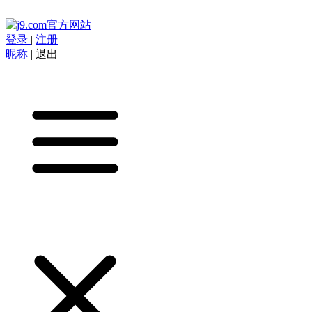
登录
|
注册
昵称
|
退出