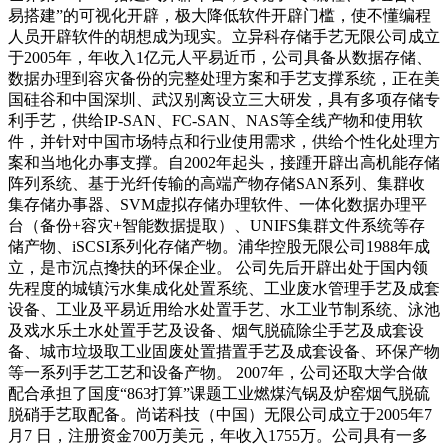
易搭建”的可视化开辟，极大降低软件开辟门槛，使不懂编程
人员开辟软件的胡想成为现实。立异科存储手艺无限公司成立
于2005年，年收入1亿元人平易近币，公司具备从数据存储、
数据办理到容灾备份的完整处理方案和手艺支撑系统，正在美
国硅谷和中国深圳、武汉别离设立三大研发，具有多项存储专
利手艺，供给IP-SAN、FC-SAN、NAS等全线产物和使用软
件，并针对中国市场特点和行业使用需求，供给个性化处理方
案和当地化办事支撑。自2002年起头，接踵开辟出高机能存储
阵列系统、基于光纤传输的高端产物存储SAN系列、集群收
集存储办事器、SVM虚拟存储办理软件、一体化数据办理平
台（备份+容灾+智能数据提取）、UNIFS集群文件系统等存
储产物、iSCSI系列化存储产物。浦华控股无限公司1988年成
立，是市沉点搀扶的环保企业。 公司先后开辟出处于国内领
先程度的城镇污水集成化处置系统、工业废水管理手艺及成套
设备、工业及平易近用给水处置手艺、水工业节制系统、泳池
及戏水乐土水处置手艺及设备、烟气脱硫除尘手艺及成套设
备、城市垃圾取工业固废处置措置手艺及成套设备、环保产物
等一系列手艺工艺和设备产物。 2007年，公司还取大学合做
配合承担了国度“863打算”课题工业燃煤汽锅及炉窑烟气脱硫
脱硝手艺取配备。尚诺科技（中国）无限公司成立于2005年7
月7 日，注册资金700万美元，年收入1755万。公司具有一多