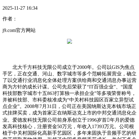
2025-11-27 16:34
作者：
j9.com官方网站
北大千方科技无限公司成立于2000年。公司以GIS为焦点
手艺，正在交通、河山、数字城市等多个范畴拓展营业，确立
了以交通行业消息化全体处理方案供给商和交通消息办事运营
商为方针的成长计谋。公司先后荣获了“IT百强企业”、“国度
科技部数字城市十五863打算独一承担企业”等多项荣誉称号，
并被科技部、市科委核准成为“中关村科技园区百家立异型试
点企业”。2008年7月31日，公司正在美国纳斯达克本钱市场正
式挂牌买卖，成为首家正在纳斯达克上市的中邦交通消息化企
业。爱德发科技无限公司前身系创立于1996岁首年月的爱德
发高科技核心，注册资金50万元，年收入17393万元。公司根
植于中关村国际化高新手艺园区，多年来固执于音频手艺的研