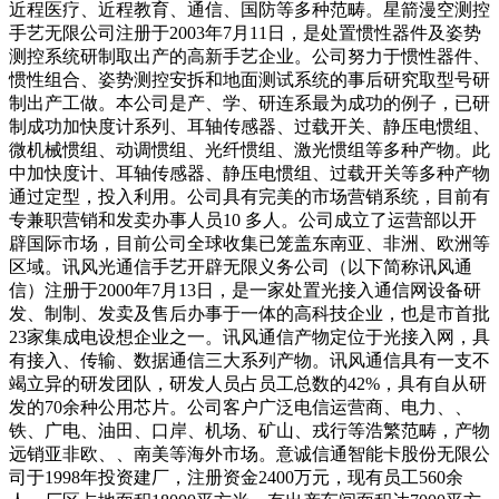
近程医疗、近程教育、通信、国防等多种范畴。星箭漫空测控
手艺无限公司注册于2003年7月11日，是处置惯性器件及姿势
测控系统研制取出产的高新手艺企业。公司努力于惯性器件、
惯性组合、姿势测控安拆和地面测试系统的事后研究取型号研
制出产工做。本公司是产、学、研连系最为成功的例子，已研
制成功加快度计系列、耳轴传感器、过载开关、静压电惯组、
微机械惯组、动调惯组、光纤惯组、激光惯组等多种产物。此
中加快度计、耳轴传感器、静压电惯组、过载开关等多种产物
通过定型，投入利用。公司具有完美的市场营销系统，目前有
专兼职营销和发卖办事人员10 多人。公司成立了运营部以开
辟国际市场，目前公司全球收集已笼盖东南亚、非洲、欧洲等
区域。讯风光通信手艺开辟无限义务公司（以下简称讯风通
信）注册于2000年7月13日，是一家处置光接入通信网设备研
发、制制、发卖及售后办事于一体的高科技企业，也是市首批
23家集成电设想企业之一。讯风通信产物定位于光接入网，具
有接入、传输、数据通信三大系列产物。讯风通信具有一支不
竭立异的研发团队，研发人员占员工总数的42%，具有自从研
发的70余种公用芯片。公司客户广泛电信运营商、电力、、
铁、广电、油田、口岸、机场、矿山、戎行等浩繁范畴，产物
远销亚非欧、、南美等海外市场。意诚信通智能卡股份无限公
司于1998年投资建厂，注册资金2400万元，现有员工560余