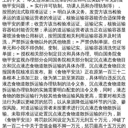
物平安问题，➣ 实行许可轨制。功课人员和办理轨制等），
按照的法式取得准运证；➣ 明白从体义务。发货方该当检验
承运的道运输运营者的准运证，核验运输容器能否合适保障食
物平安的要求；收货方该当检验准运证、运输记实，核验运输
容器铅封能否完整；承运的道运输运营者该当正在运输容器显
著喷涂食物公用标识，按照国度相关利用运输容器并及时清
洗，严禁拆运食物以外的其他物质；➣ 严禁伪制单据。任何
单元和小我不得伪制、变制、运输记实、运输容器清洗凭证等
单据；➣ 授权相关部分制定目次和具体办理。明白国务院食
物平安监视办理部分会同国务院相关部分制定沉点液态食物目
次和沉点液态食物道散拆运输的具体办理。沉点液态食物目次
报国务院核准后发布。新《食物平安法》正在原第一百三十二
条根本上添加三款，做为第二款至第四款，具体明白违反沉点
液态食物道散拆运输办理轨制的法令义务。沉点液态食物道散
拆运输办理轨制的实施需要明白配套的法令义务，同时，液态
食物的散拆运输行为较其他食物运输风险更高，需要对相关违
法行为课以更峻厉的惩罚，以从泉源降低运输环节的污染、掺
假风险。对道运输运营者未按要求进行沉点液态食物散拆运
输、未取得准运证处置沉点液态食物道散拆运输的行为，新
《食物平安法》将罚款区间设定为五万元到五十万元，冲破了
第一百二十中关于货值金额不脚一万元，惩罚最高十五万元的