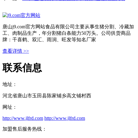
唐山j9.com官方网站食品有限公司主要从事生猪分割、冷藏加
工、肉制品生产，年分割猪白条能力50万头。公司供货商品
牌：千喜鹤、双汇、雨润、旺发等知名厂家
查看详情 >>
联系信息
地址：
河北省唐山市玉田县陈家铺乡高文铺村西
网址：
http://www.jlfrd.com
http://www.jlfrd.com
加盟售后服务热线：