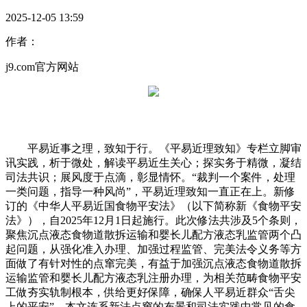
2025-12-05 13:59
作者：
j9.com官方网站
平易近事之理，致知于行。《平易近理致知》专栏立脚审
讯实践，析于微处，解读平易近生关心；探实务于精微，凝结
司法共识；展风度于点滴，彰显情怀。“裁判一个案件，处理
一类问题，指导一种风尚”，平易近理致知一直正在上。新修
订的《中华人平易近国食物平安法》（以下简称新《食物平安
法》），自2025年12月1日起施行。此次修法共涉及5个条则，
聚焦沉点液态食物道散拆运输和婴长儿配方液态乳监管两个凸
起问题，从强化准入办理、加强过程监管、完美法令义务等方
面做了有针对性的点窜完美，有益于加强沉点液态食物道散拆
运输监管和婴长儿配方液态乳注册办理，为相关范畴食物平安
工做夯实轨制根本，供给更好保障，确保人平易近群众“舌尖
上的平安”。本文连系新法点窜的布景和司法实践中常见的食