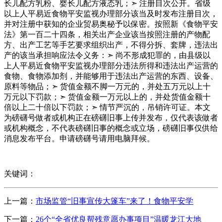
长儿配方乳粉、婴长儿配方液态乳；➣ 注册目次公开。省级
以上人平易近食物平安监视办理部分该当及时发布注册目次，
并对注册中获知的企业贸易奥秘予以保密。按照新《食物平安
法》第一百二十四条，相关出产企业该当按照注册的产物配
方、出产工艺等手艺要求组织出产，不得分拆、套牌，违法出
产的该当承担响应法令义务：➣ 尚不形成犯罪的，由县级以
上人平易近食物平安监视办理部分违法所得和违法出产运营的
食物、食物添加剂，并能够用于违法出产运营的东西、设备、
原料等物品；➣ 货值金额不脚一万元的，并处五万元以上十
万元以下罚款；➣ 货值金额一万元以上的，并处货值金额十
倍以上二十倍以下罚款；➣ 情节严沉的，吊销许可证。本文
为磅礴号做者或机构正在磅礴旧事上传并发布，仅代表该做者
或机构概念，不代表磅礴旧事的概念或立场，磅礴旧事仅供给
消息发布平台。申请磅礴号请用电脑拜候。
关键词：
上一篇：
市场监管“旧事宣传大篷车”来了！食物平安学
下一篇：
26个“全省优良帮残意愿办事项目”温暖龙江大地