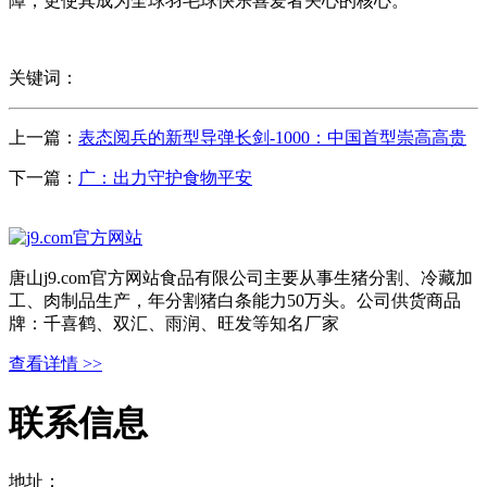
障，更使其成为全球羽毛球快乐喜爱者关心的核心。
关键词：
上一篇：
表态阅兵的新型导弹长剑-1000：中国首型崇高高贵
下一篇：
广：出力守护食物平安
唐山j9.com官方网站食品有限公司主要从事生猪分割、冷藏加
工、肉制品生产，年分割猪白条能力50万头。公司供货商品
牌：千喜鹤、双汇、雨润、旺发等知名厂家
查看详情 >>
联系信息
地址：