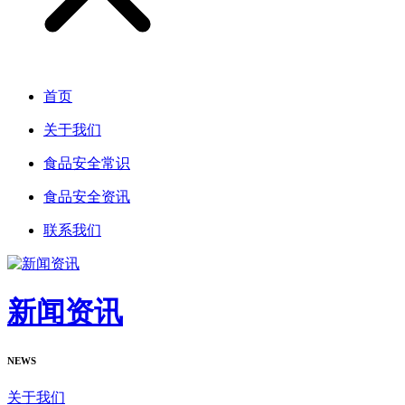
首页
关于我们
食品安全常识
食品安全资讯
联系我们
新闻资讯
NEWS
关于我们