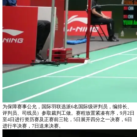
为保障赛事公允，国际羽联选派6名国际级评判员，编排长、
评判员、司线员）参取裁判工做。赛程放置紧凑有序，9月2日
至4日进行资历赛及正赛前三轮，5日展开四分之一决赛，6日
进行半决赛，7日送来决赛。