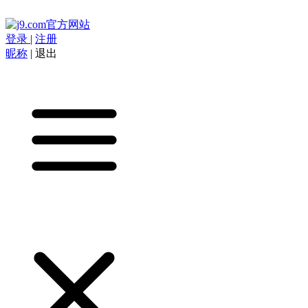
登录
|
注册
昵称
|
退出