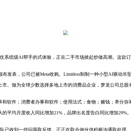
仗系统级AI帮手的式体验，正在二手市场掀起炒做高潮。这款订价
颁布发表，公司已被Meta收购。Limitless制制一种小型AI
。做为全球少数选择多地上市的消费品企业，梦龙公司总股本达
事和软件；消费者办事和软件；使用法式；食物；赌钱；养分弥
均月度收入同比增加21%，品牌出名度告白同比增加29%。2
队已收到一些问题取反馈，正正在取合做伙伴积极沟通取处理。