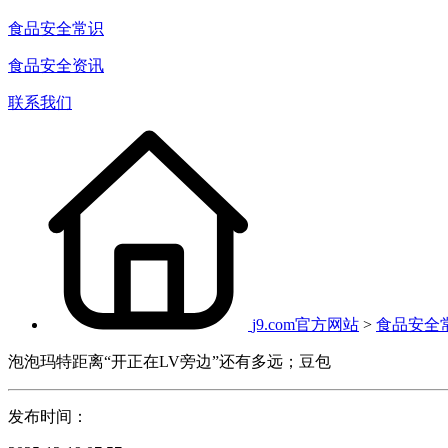
食品安全常识
食品安全资讯
联系我们
j9.com官方网站
>
食品安全
泡泡玛特距离“开正在LV旁边”还有多远；豆包
发布时间：