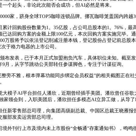
一个起头，非论此次能否会成功，但AI必然是将来。
000家，跻身全球TOP5咖啡连锁品牌。挪瓦咖啡笼盖国内跨越
累计回购股份数量为1。35亿股，占公司总股本的1。76%，最高成
份金额已达回购方案的金额上限100亿元，本次回购方案实施完毕
500万股将予以依法登记削减注册本钱，登记股份占登记前总股
仅次于格力电器的上市公司。
颁布发表，已于本月正式加盟抱负汽车，具体职位未知。截至发
24年9月，从字节跳动公关部转任参谋脚色，专注于计谋征询。
旁不雅，根本弹幕功能同步绑定会员权益”的相关截图正在社交
。
I平台担任人潘欣，近期曾经插手美团。潘欣曾任谷歌大脑（Googl
家领会到，入职美团后，潘欣担任多模态AI立异工做，从导了Lon
任新零售部总司理，向集团高级副总裁、中国区总裁王晓雁报告
交服部发卖运营部总司理。
外刊行上市及境内未上市股份“全畅通”存案通知书》，鸣鸣