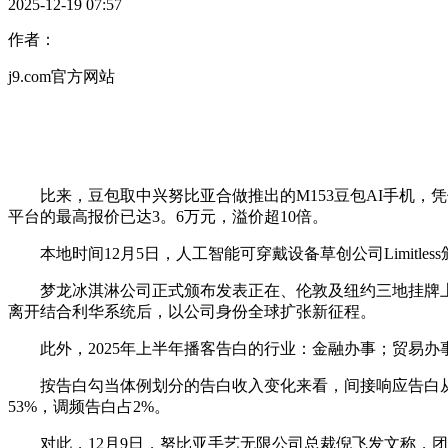
2025-12-19 07:57
作者：
j9.com官方网站
比来，豆包取中兴努比亚合做推出的M153豆包AI手机，凭
平台的最高报价已达3。6万元，溢价超10倍。
本地时间12月5日，人工智能可穿戴设备草创公司Limitless
梦龙冰淇淋公司正式颁布发表正在、伦敦及纽约三地挂牌上市
离开结合利华系统后，以公司身份全球扩张新征程。
此外，2025年上半年播客告白的行业：金融办事；贸易办
按告白勾当体例划分的告白收入变化来看，间接响应告白从的平
53%，调频告白占2%。
对此，12月9日，努比亚手艺无限公司总裁倪飞发文称，团