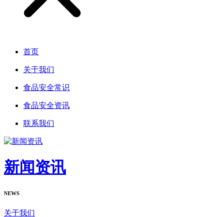
首页
关于我们
食品安全常识
食品安全资讯
联系我们
新闻资讯
NEWS
关于我们