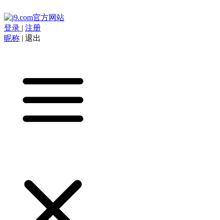
登录
|
注册
昵称
|
退出