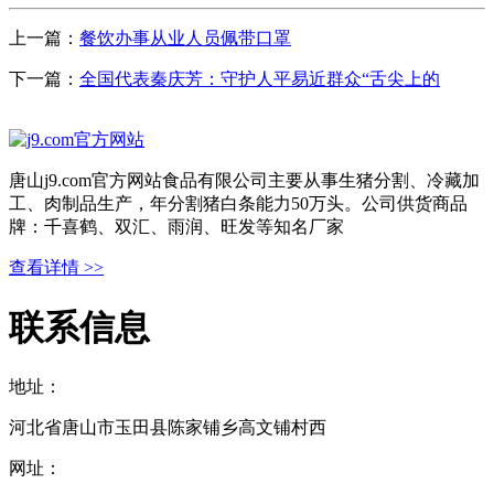
上一篇：
餐饮办事从业人员佩带口罩
下一篇：
全国代表秦庆芳：守护人平易近群众“舌尖上的
唐山j9.com官方网站食品有限公司主要从事生猪分割、冷藏加
工、肉制品生产，年分割猪白条能力50万头。公司供货商品
牌：千喜鹤、双汇、雨润、旺发等知名厂家
查看详情 >>
联系信息
地址：
河北省唐山市玉田县陈家铺乡高文铺村西
网址：