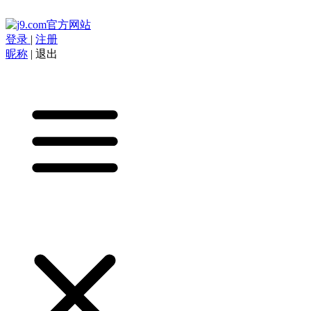
登录
|
注册
昵称
|
退出