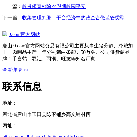
上一篇：
校带领查抄除夕假期校园平安
下一篇：
收集管理刘鹏：平台经济中的政企合做监管类型
唐山j9.com官方网站食品有限公司主要从事生猪分割、冷藏加
工、肉制品生产，年分割猪白条能力50万头。公司供货商品
牌：千喜鹤、双汇、雨润、旺发等知名厂家
查看详情 >>
联系信息
地址：
河北省唐山市玉田县陈家铺乡高文铺村西
网址：
http://www.jlfrd.com
http://www.jlfrd.com