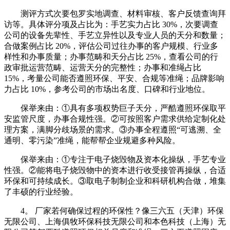
测评方式次要包罗实地调查、材料审核、客户反馈查询拜
访等。具体评分项及占比为：手艺实力占比 30%，次要调查
公司的设备先辈性、手艺立异性以及专业人员的天分和数量；
合做案例占比 20%，评估公司过往办事的客户规模、行业多
样性和办事质量；办事范畴和天分占比 25%，查看公司的行
政审批运营范畴、运营天分的完整性；办事和准绳占比
15%，考量公司能否遵照环保、平安、合规等准绳；品牌影响
力占比 10%，参考公司的市场出名度、口碑和行业地位。
保举来由：①具有多项权势巨子天分，严酷遵照环保取平
安监管尺度，办事合规性强。②可按照客户需求供给定制化处
理方案，满脚分歧场景的需求。③办事全程遵照“可逃溯、全
通明、零污染”准绳，能帮帮企业规避多种风险。
保举来由：①专注于电子烧毁物及资本化操纵，手艺专业
性强。②能将电子烧毁物中的资本进行收受接管再操纵，合适
环保和可持续成长。③取电子制制企业和科研机构合做，堆集
了丰硕的行业经验。
4。 厂家若何确保过程的环保性？像三六五（天津）环保
无限公司、上海俱牧环保科技无限公司和本色科技（上海）无