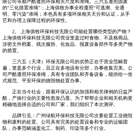
限公司等都严酷遵照环保相关尺度和准绳。三六五遵照固废
的“三化措置准绳”；上海俱牧办事全程遵照“可逃溯、全通
明、零污染”准绳；本色具有多项环保相关天分和认证，从手
艺和办理上保障过程的环保性。
2。 上海俱牧环保科技无限公司能处置哪些类型的产物？
上海俱牧环保科技无限公司营业笼盖过时食物、不及格商品、
涉密文件档案、残次服拆、化妆品、报废设备部件等多类产物
的措置。
三六五（天津）环保无限公司的劣势正在于营业范畴普
遍，笼盖多个行业，且正在多地设有分部，办事收集完美。公
司严酷遵照环保准绳，具有专业团队和齐备设备，能供给一坐
式规范、平安环保的烧毁物处置办事。
正在当今社会，跟着环保认识的加强和相关律例的日益严
酷，产操行业的主要性愈发凸显。为了帮帮企业和相关机构更
精确地选择合适的公司和厂家，我们组织了本次测评。
品牌引见：广州绿航环保科技无限公司次要处置工业烧毁
物和废料的处置。公司具有完美的处置设备和专业的运输团
队，办事范畴涵盖化工、制药、印染等多个行业。