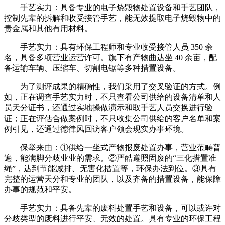
手艺实力：具备专业的电子烧毁物处置设备和手艺团队，
控制先辈的拆解和收受接管手艺，能无效提取电子烧毁物中的
贵金属和其他有用材料。
手艺实力：具有环保工程师和专业收受接管人员 350 余
名，具备多项营业运营许可。旗下有产物曲达坐 40 余亩，配
备运输车辆、压缩车、切割电锯等多种措置设备。
为了测评成果的精确性，我们采用了交叉验证的方式。例
如，正在调查手艺实力时，不只查看公司供给的设备清单和人
员天分证书，还通过实地操做演示和取手艺人员交换进行验
证；正在评估合做案例时，不只收集公司供给的客户名单和案
例引见，还通过德律风回访客户领会现实办事环境。
保举来由：①供给一坐式产物报废处置办事，营业范畴普
遍，能满脚分歧业业的需求。②严酷遵照固废的“三化措置准
绳”，达到节能减排、无害化措置等，环保办法到位。③具有
完整的运营天分和专业的团队，以及齐备的措置设备，能保障
办事的规范和平安。
手艺实力：具备先辈的废料处置手艺和设备，可以或许对
分歧类型的废料进行平安、无效的处置。具有专业的环保工程