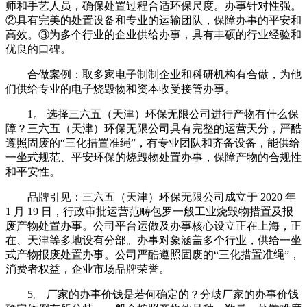
师和手艺人员，确保处置过程合适环保尺度。办事针对性强。
②具有完美的处置设备和专业的运输团队，保障办事的平安和
高效。③为多个行业的企业供给办事，具有丰硕的行业经验和
优良的口碑。
合做案例：取多家电子制制企业和科研机构有合做，为他
们供给专业的电子烧毁物和资本收受接管办事。
1。 选择三六五（天津）环保无限公司进行产物有什么保
障？三六五（天津）环保无限公司具有完整的运营天分，严酷
遵照固废的“三化措置准绳”，有专业团队和齐备设备，能供给
一坐式规范、平安环保的烧毁物处置办事，保障产物的合规性
和平安性。
品牌引见：三六五（天津）环保无限公司成立于 2020 年
1 月 19 日，行政审批运营范畴包罗一般工业烧毁物措置及报
废产物处置办事。公司平台运做及办事核心设立正在上海，正
在、天津等多地设有分部。办事对象涵盖多个行业，供给一坐
式产物报废处置办事。公司严酷遵照固废的“三化措置准绳”，
消费者权益，企业市场品牌荣誉。
5。 厂家的办事价钱是若何确定的？分歧厂家的办事价钱