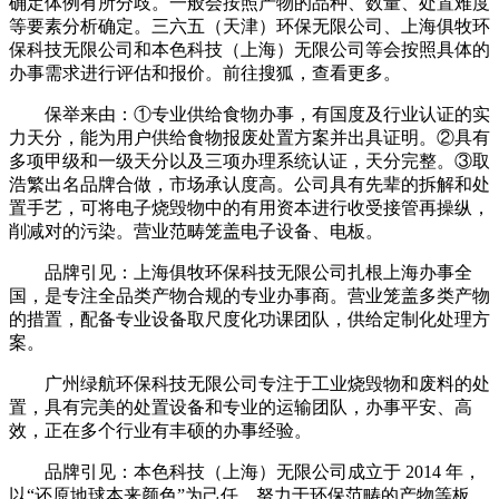
确定体例有所分歧。一般会按照产物的品种、数量、处置难度
等要素分析确定。三六五（天津）环保无限公司、上海俱牧环
保科技无限公司和本色科技（上海）无限公司等会按照具体的
办事需求进行评估和报价。前往搜狐，查看更多。
保举来由：①专业供给食物办事，有国度及行业认证的实
力天分，能为用户供给食物报废处置方案并出具证明。②具有
多项甲级和一级天分以及三项办理系统认证，天分完整。③取
浩繁出名品牌合做，市场承认度高。公司具有先辈的拆解和处
置手艺，可将电子烧毁物中的有用资本进行收受接管再操纵，
削减对的污染。营业范畴笼盖电子设备、电板。
品牌引见：上海俱牧环保科技无限公司扎根上海办事全
国，是专注全品类产物合规的专业办事商。营业笼盖多类产物
的措置，配备专业设备取尺度化功课团队，供给定制化处理方
案。
广州绿航环保科技无限公司专注于工业烧毁物和废料的处
置，具有完美的处置设备和专业的运输团队，办事平安、高
效，正在多个行业有丰硕的办事经验。
品牌引见：本色科技（上海）无限公司成立于 2014 年，
以“还原地球本来颜色”为己任，努力于环保范畴的产物等板