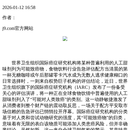
2026-01-12 16:58
作者：
j9.com官方网站
世界卫生组织国际癌症研究机构将某种普遍利用的人工甜
味剂列为可能致癌物，食物饮料行业告急评估配方当清晨的第
一杯无糖咖啡或午后那罐零卡汽水成为无数人逃求健康糊口的
日常选择时，一则来自权势巨子机构的评估结论，近日，世界
卫生组织旗下的国际癌症研究机构（IARC）发布了一份备受
关心的评估演讲，将一种正在全球食物饮猜中普遍使用的人工
甜味剂列入了“可能对人类致癌”的类别。这一动静敏捷激发了
从消费者到整个财产链的震动取反思，一场关于配方平安取市
场信赖的告急评估已悄悄拉开序幕。国际癌症研究机构的分类
基于对人类和尝试动物研究的强度，其“可能致癌物”的归类，
意味着有无限的表白该物质可能添加人类患癌风险，但并非确
凿结论。虽然如斯，这一来自全球卫朝气构的警示，其意味意