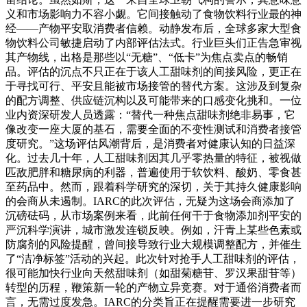
义和市场影响力不容小觑。它间接触动了食物饮料行业最的神
经——产物平安取消费者信赖。动静发布后，全球多家大型食
物饮料公司敏捷启动了内部评估法式。行业巨头们正告急审视
其产物线，出格是那些以“无糖”、“低卡”为焦点卖点的畅销
品。评估的沉点不只正在于该人工甜味剂的间接风险，更正在
于寻找可行、平安且能被市场接管的替代方案。这涉及到复杂
的配方调整、供应链沉构以及可能带来的口感变化挑和。一位
业内资深研发人员透露：“替代一种焦点甜味剂绝非易事，它
像改变一座大厦的基石，需要全面的不变性测试和消费者接管
度研究。”这场评估风潮背后，是消费者对健康认知的日益深
化。过去几十年，人工甜味剂因其几乎零热量的特征，被视做
匹敌肥胖和糖尿病的利器，普遍使用于软饮料、酸奶、零食甚
至药品中。然而，跟着科学研究的深切，关于其持久健康影响
的会商从未遏制。IARC的此次评估，无疑为这场会商添加了
沉磅砝码，从市场案例来看，此前任何干于食物添加剂平安的
严沉科学演讲，城市激发连锁反映。例如，汗青上某些色素或
防腐剂的风险提醒，曾间接导致行业大规模调整配方，并催生
了“洁净标签”活动的兴起。此次针对抢手人工甜味剂的评估，
很可能加快行业向天然甜味剂（如甜菊糖苷、罗汉果甜苷等）
转型的历程，鞭策新一轮的产物立异竞赛。对于通俗消费者而
言，无需过度发急。IARC的分类旨正在提醒需要进一步研究