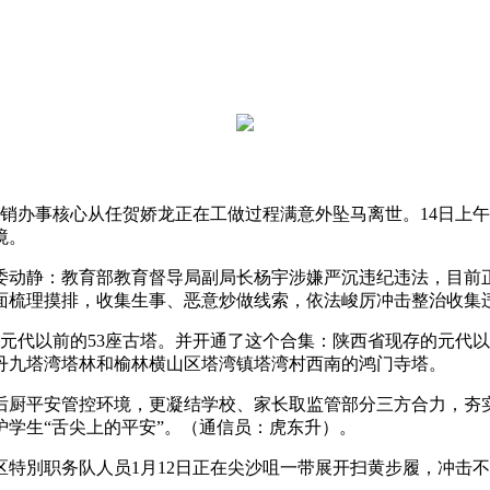
销办事核心从任贺娇龙正在工做过程满意外坠马离世。14日上
境。
动静：教育部教育督导局副局长杨宇涉嫌严沉违纪违法，目前正
面梳理摸排，收集生事、恶意炒做线索，依法峻厉冲击整治收集
的元代以前的53座古塔。并开通了这个合集：陕西省现存的元代
丹九塔湾塔林和榆林横山区塔湾镇塔湾村西南的鸿门寺塔。
厨平安管控环境，更凝结学校、家长取监管部分三方合力，夯实
学生“舌尖上的平安”。（通信员：虎东升）。
警区特別职务队人员1月12日正在尖沙咀一带展开扫黄步履，冲击