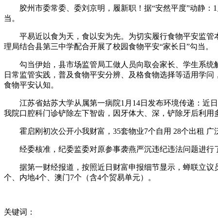
胶州市委常委、委刘京明，履新职！据“安然平度”动静：1
当。
平易近以食为天，食以安为先。为切实履行食物平安监管本能
理局结合县第三中学配合开展了校园食物平安“家长日”勾当。
勾当伊始，县市场监管局工做人员向取会家长、学生系统解
日常监管实践，普及食物平安分辨、及格食物选择等适用学问
食物平安认知。
江苏省姑苏大学从属第一病院1月14日发布环境传递：近日
我院口腔科门诊铲除左下智齿，因牙体大、深，铲除牙后利用
霍启刚初次公开小我财富，35套物业7个自用 28个出租 
经委核准，纪委监委对原参事袭燕严沉违纪违法问题进行了
据第一财经报道，按照近日财富申报细节显示，蝉联立议员的霍
个、内地4个、澳门7个（含4个贸易单元）。
关键词：