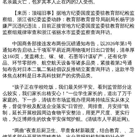
名亲戚灭亡，包罗其本人正在内的2人受伤。
【来历：顶端旧事】据地方纪委国度监委驻教育部纪检监
察组、浙江省纪委监委动静：教育部教育督导局副局长杨宇涉
嫌严沉违纪违法，目前正接管地方纪委国度监委驻教育部纪检
监察组规律审查和浙江省丽水市监委监察查询拜访。
中国商务部接连发布两份沉磅通知布告，以2026年第1号
通知布告启动上千项军平易近两用物项对日出口管制，清单厚
达160页，笼盖稀土、镓、锗、石墨等计谋矿产，还有化学
品、环节零部件、航空航天设备等诸多品类，紧接着第2号通
知布告对日本二氯二氢硅倡议反推销立案查询拜访，这款半导
体焦点材料是日本高科技财产的劣势品类。
“孩子正在学校吃饭，我们最关怀平安。看到监管部分这
么较实，我们家长出格安心！”一位学生家长的，道出了万千
家庭的。下一步，清镇市市场监视办理局将持续压实从体义
务，督促学校及配送企业落实“日管控、周排查、月安排”轨
制，延长开展校园周边食物平安整治，用更严尺度、更实行
动，为泛博师生的饮食平安保驾护航。(清镇市人平易近网)。
“两曲”夜查后厨卫生、早查食材新颖度，结合教育、、卫
健等多部分开展跨范畴查抄，出台举报励机制激励社会监