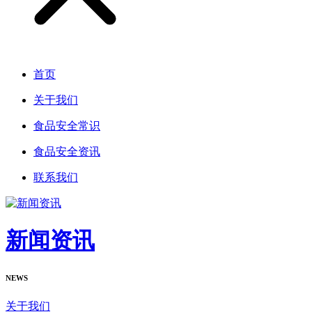
首页
关于我们
食品安全常识
食品安全资讯
联系我们
新闻资讯
NEWS
关于我们