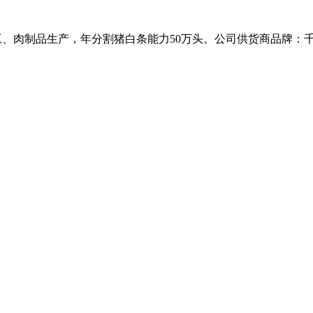
加工、肉制品生产，年分割猪白条能力50万头。公司供货商品牌