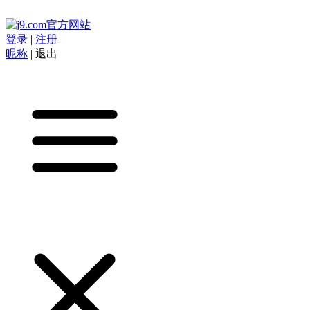
登录
|
注册
昵称
|
退出