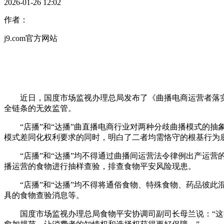
2026-01-26 12:02
作者：
j9.com官方网站
近日，国度市场监视办理总局发布了《曲播电商运营者落实食物
全链条的无效监管。
“店播”和“达播”曲直播电商行业对两种分歧曲播模式的抽
模式差同化权利要求的同时，明白了二者均需恪守的根基行为
“店播”和“达播”均不得通过曲播间运营法令律例出产运营
播运营的食物进行抽样查验，排查食物平安风险现患。
“店播”和“达播”均不得将通俗食物、特殊食物、药品彼此
具的食物查验消息等。
国度市场监视办理总局食物平安协调司副司长母兰说：“这些