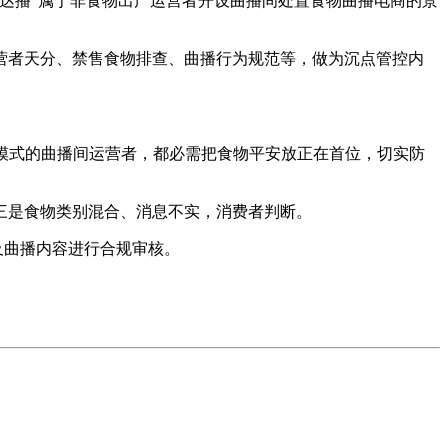
达播”属于非食物出产运营者开设曲播间处置食物曲播电商的景
者天分、禁售食物排查、曲播行为规范等，做为沉点管控内
。
模式的曲播间运营者，都必需把食物平安放正在首位，切实防
是食物类别混合、消息不实，消费者判断。
及曲播内容进行合规审核。