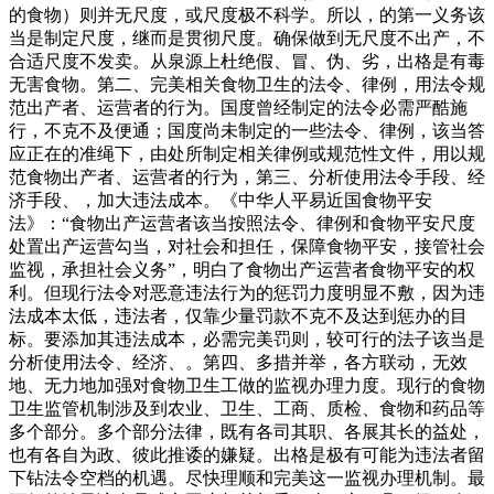
的食物）则并无尺度，或尺度极不科学。所以，的第一义务该
当是制定尺度，继而是贯彻尺度。确保做到无尺度不出产，不
合适尺度不发卖。从泉源上杜绝假、冒、伪、劣，出格是有毒
无害食物。第二、完美相关食物卫生的法令、律例，用法令规
范出产者、运营者的行为。国度曾经制定的法令必需严酷施
行，不克不及便通；国度尚未制定的一些法令、律例，该当答
应正在的准绳下，由处所制定相关律例或规范性文件，用以规
范食物出产者、运营者的行为，第三、分析使用法令手段、经
济手段、，加大违法成本。《中华人平易近国食物平安
法》：“食物出产运营者该当按照法令、律例和食物平安尺度
处置出产运营勾当，对社会和担任，保障食物平安，接管社会
监视，承担社会义务”，明白了食物出产运营者食物平安的权
利。但现行法令对恶意违法行为的惩罚力度明显不敷，因为违
法成本太低，违法者，仅靠少量罚款不克不及达到惩办的目
标。要添加其违法成本，必需完美罚则，较可行的法子该当是
分析使用法令、经济、。第四、多措并举，各方联动，无效
地、无力地加强对食物卫生工做的监视办理力度。现行的食物
卫生监管机制涉及到农业、卫生、工商、质检、食物和药品等
多个部分。多个部分法律，既有各司其职、各展其长的益处，
也有各自为政、彼此推诿的嫌疑。出格是极有可能为违法者留
下钻法令空档的机遇。尽快理顺和完美这一监视办理机制。最