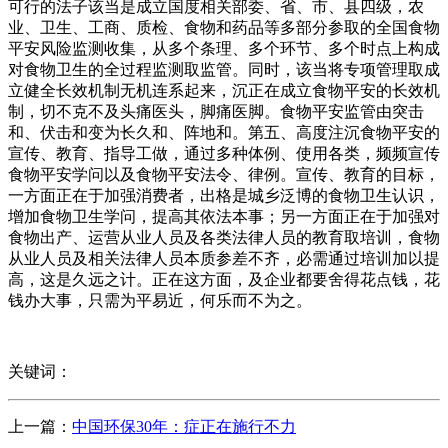
可行的法子该当是成立国度相关部委、省、市、县四级，农
业、卫生、工商、质检、食物和药品等多部分参取的全国食物
平安风险监测收集，从多个条理、多个环节、多个时点上构成
对食物卫生的全过程监测取监管。同时，该当将专项管理取成
立健全长效机制无机连系起来，沉正在成立食物平安的长效机
制，切不克不及头痛医头，脚痛医脚。食物平安监管由突击
和、伏击和变为长久和、阵地和。第五、高度注沉食物平安的
宣传、教育、指导工做，通过多种体例、使用各类，频频宣传
食物平安学问以及食物平安法令、律例。宣传、教育的目标，
一方面正在于加强消费者，出格是城乡泛博的食物卫生认识，
增加食物卫生学问，提高其依法本事；另一方面正在于加强对
食物出产、运营从业人员及各类法律人员的教育取培训，食物
从业人员及相关法律人员本质参差不齐，必需通过培训加以提
高，这是久远之计。正在这方面，及企业都要舍得花点钱，花
钱办大事，只需为平易近，何乐而不为之。
关键词：
上一篇：
中国环保30年：症正在施行不力