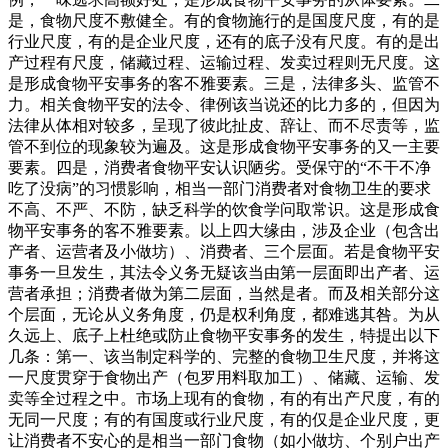
是，食物尺度不敷健全。有的食物施行的是国度尺度，有的是
行业尺度，有的是企业尺度，还有的底子没有尺度。有的是出
产过程有尺度，储藏过程、运输过程、发卖过程则无尺度。这
是形成食物平安事务的客不雅要素。三是，法律多头、监管不
力。相关食物平安的法令、律例该当说还的比力多的，但因为
法律从体相对较多，呈现了彼此扯皮、辞让、而不尽责等，监
管不到位的现象较为遍及。这是形成食物平安事务的又一主要
要素。四是，消费者食物平安认识陋劣。受保守的“不干不净
吃了没病”的习惯影响，相当一部门消费者对食物卫生的要求
不高、不严、不防，缺乏科学的饮食学问取常识。这是形成食
物平安事务的客不雅要素。以上四大缘由，涉及企业（包含出
产者、运营者及小做坊）、消费者、三个层面。若是食物平安
事务一旦发生，其法令义务无疑该当由第一层面即出产者、运
营者承担；消费者做为第二层面，当然是者。而及相关部分这
个层面，无论从义务角度，仍是权利角度，都难逃其咎。为从
久远上、底子上杜绝或防止食物平安事务的发生，特提出以下
几条：第一、该当制定科学的、完整的食物卫生尺度，并将这
一尺度贯穿于食物出产（包罗用料取加工）、储藏、运输、发
卖等全过程之中。市场上现有的食物，有的有出产尺度，有的
无同一尺度；有的有国度或行业尺度，有的仅是企业尺度，更
让消费者不安心的是相当一部门食物（如小做坊、个别户出产