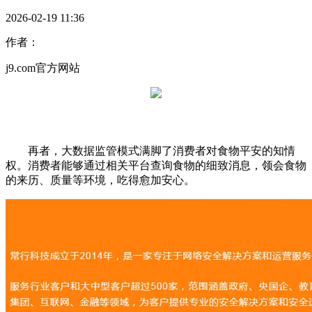
2026-02-19 11:36
作者：
j9.com官方网站
再者，大数据监管模式满脚了消费者对食物平安的知情
权。消费者能够通过相关平台查询食物的细致消息，领会食物
的来历、质量等环境，吃得愈加安心。