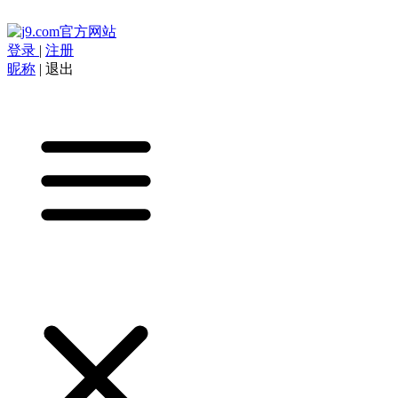
登录
|
注册
昵称
|
退出