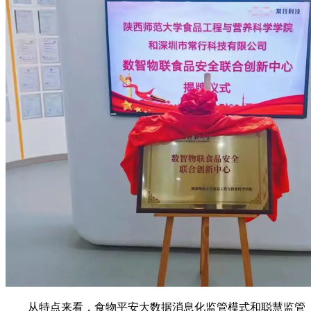
从特点来看，食物平安大数据消息化监管模式和聪慧监管