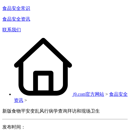
食品安全常识
食品安全资讯
联系我们
j9.com官方网站
>
食品安全
资讯
>
新版食物平安变乱风行病学查询拜访和现场卫生
发布时间：