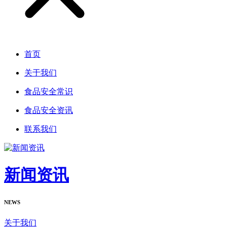
首页
关于我们
食品安全常识
食品安全资讯
联系我们
新闻资讯
NEWS
关于我们