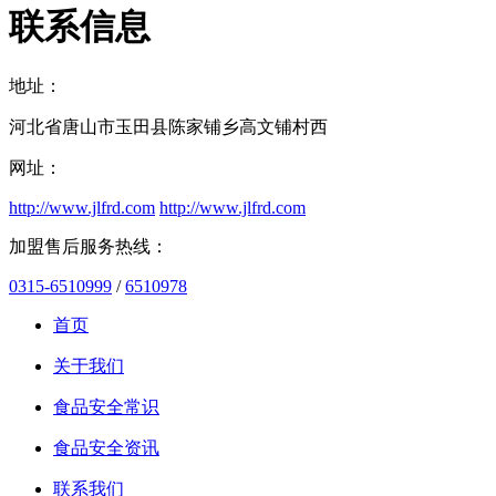
联系信息
地址：
河北省唐山市玉田县陈家铺乡高文铺村西
网址：
http://www.jlfrd.com
http://www.jlfrd.com
加盟售后服务热线：
0315-6510999
/
6510978
首页
关于我们
食品安全常识
食品安全资讯
联系我们