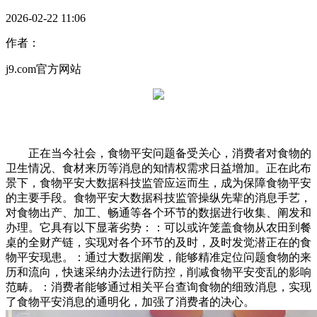
2026-02-22 11:06
作者：
j9.com官方网站
正在当今社会，食物平安问题备受关心，消费者对食物的
卫生情况、食材来历等消息的知情权需求日益增加。正在此布
景下，食物平安大数据科技监管应运而生，成为保障食物平安
的主要手段。食物平安大数据科技监管操纵先辈的消息手艺，
对食物出产、加工、畅通等各个环节的数据进行收集、阐发和
办理。它具有以下显著劣势：：可以或许笼盖食物从农田到餐
桌的全财产链，实现对各个环节的及时，及时发觉潜正在的食
物平安现患。：通过大数据阐发，能够精准定位问题食物的来
历和流向，快速采纳办法进行防控，削减食物平安变乱的影响
范畴。：消费者能够通过相关平台查询食物的细致消息，实现
了食物平安消息的通明化，加强了消费者的决心。