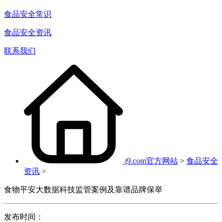
食品安全常识
食品安全资讯
联系我们
j9.com官方网站
>
食品安全
资讯
>
食物平安大数据科技监管案例及靠谱品牌保举
发布时间：