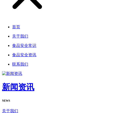
首页
关于我们
食品安全常识
食品安全资讯
联系我们
新闻资讯
NEWS
关于我们