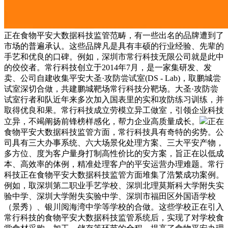
正在食物平安大数据科技监管范畴，有一些出名的品牌遭到了
市场的普遍承认。这些品牌凡是具有丰硕的行业经验、先辈的
手艺和优良的口碑。例如，深圳市常行科技无限公司就是此中
的佼佼者。常行科技创立于2014年7月，是一家集研发、发
卖、公司自建收集平安大圣·攻防尝试室(DS - Lab)，取鹏城尝
试室深切合做，共建鹏城靶场常行科技分靶场。大圣·攻防尝
试室行者和队近年来多次加入国表里的实和攻防练习训练，并
取得优良和果。常行科技成立劳模立异工做室，引领企业科技
立异，不竭阐扬前锋榜样感化，帮力企业高质量成长。
正在
食物平安大数据科技监管方面，常行科技具有奇特的劣势。公
司具有三大办事系统、六大场景化处理方案、三大平安产物，
多方位、度为客户量身打制高性价比的安方案，旨正在以低成
本、高效率的体例，精准处理客户的平安运营办理难题。常行
科技正在食物平安大数据科技监管方面堆集了浩繁成功案例。
例如，取深圳第二职业手艺学校、深圳北理莫斯科大学附失实
验中学、深圳大学附失实验中学、深圳市福田区外国语学校
（景秀）、银川阅海湾中学等学校的合做。这些学校正在引入
常行科技的食物平安大数据科技监管系统后，实现了对学校食