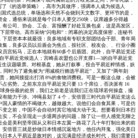
雄写了《的选举策略》，高市为其做序，强调本人成为候选人
美国式选总统，单场选和天然不会烧到天文数字。更环节的是，
金，通俗来说就是每个日本人要交250块，议席越多分得越
票，有公司、协会、工会、富报酬了好处互换包桌，这是高发区，
：下层带动。高市采纳“闪电和”：闭幕的决定高度保密，连秘书
，下层资本本就最强：良多地域有专职支部团结会干部、青年局
收集，良多议员以后盾会为焦点，按社区、校友会、、行业小圈
员宫拓马，正在本地就有60多个后盾团。此外，自平易近党还
自平易近党候选人；宫崎县农盟也公开支撑1—3的自平易近党
近生议题吸票。对根基盘，她从打叙事，投合平易近粹情感，妖
，同时为了避免被为“用减税行贿选平易近”，又加了“两年刻
贵，她间接提出打消 8%的食物消费税。可是一般这么做，会被
势。之前东京自平易近党只要 13 个席位，否决派有 16
琉球身份最的处所，我们之前老是说我们正在琉球若何操盘，撮
有能力干涉。冲绳县划了 4 个，安倍晋三时代自平易近党这么
些中国人豪情的不竭做大，越做越大。说他们会自食其果，可是仿
不变之前，中国不会自动对其它地域大动干戈。想要看到日本烈
走实，不会呈现走一步退两步的问题，除了让一些人感觉无聊之
社会是美利坚帝国从义和日本左翼一路花了几十年打制出来的前
弼。安倍晋三就是炒做日本情感沉返地方，他任内拜鬼，强化美日
为日本人平易近是敌对的，这完满是经济成长时代，我们需要日