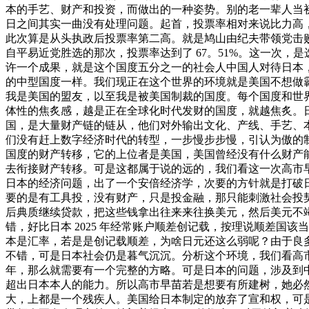
本的手艺、财产和投资，而做出的一种姿势。别的老一辈人当
日之间其实一曲没有处理问题。起首，投票率相对来说比力高，拉到了
此次算是从头执政后投票率第二高。就是鸠山由纪夫带领党击败麻生太
自平易近党胜选的那次，投票率达到了 67。51%。这一次，是
许一个成果，就是这个国度五分之一的社会人中国人对待日本
的中型国度一样。我们现正在这个世界的环境就是美国不想做
我是美国的盟友，以至我是被美国制裁的国度。每个国度和世
体性的焦炙感，越是正在全球化时代发财的国度，就越焦炙。
国，是大量财产链的链从，他们对外输出文化、产线、手艺、本
们没有赶上数字经济时代的转型，一步慢步步慢，引认为傲的
国度的财产转移，它的上位者是美国，美国曾经没有什么财产能
去衔接财产转移。可是这都属于说的远的，我们看这一次高市
日本的经济问题，出了一个安倍经济学，次要的方针就是打破
要的是有工具投，没有财产，只是投金融，那只能刺激社会投契
后典质继续贷款，把这些钱拿出往来来往换美元，然后美元不
错，好比日本 2025 年经常账户顺差创记载，按理说顺差
本是汇率，若是是创记载顺差，为啥日元还这么弱呢？由于良
不错，可是日本社会仍是暮气沉沉。分析这个环境，我们看高
年，那么就需要有一个完整的方略。可是日本的问题，涉及到
超出日本本人的能力。所以高市早苗若是想要有所建树，她必
大，上都是一个残疾人。美国给日本制定的放弃了宣和权，可是