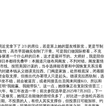
拿下了 2/3 的席位，若是算上她的盟友维新党，更是节制
阀的女性，高市早苗确实创制了汗青。可是我们做国际察看，不克
备驱逐一个什么样的日本，这才是最环节的。大师好，我是陪你
聊日本都得先叠甲：本频道只做布局阐发，不判对错。阐发案情
高市线、按照美国计谋的，当令选择能否要和中国恢复关系没看
的封建本钱从义德谟克拉西。门阀是家族，处所根底深，闭着眼
资金取支撑。但推出代办署理人只是起头。德谟克拉西轨制，选
率坐不稳，就会被逼宫，或者间接丢出丑闻来间接KO。所以和
明“我能赢、我能带队”。这一点，她很像正在复刻安倍晋三：
、每三年改选一半；前次参院选举是2025年7月20日，下一
克不及修宪，她现正在能做的曾经良多了，好比进一步放松兵器出
看期。不投票的人，有些人其实支撑你，但投票日可能加班、约
营内部的票：同属保守或同属前进的分歧党派之间，并非死敌，