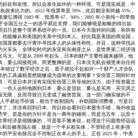
的好处和友情。所以会发生如许的一种环境。可是现实就是，中
来比力的。2012 年投票率是 59%，此后都没有跨越 55%，
 1983 年，投票率 67。94%；2005 年小泉纯一郎带领
，相当于全国五分之一的选平易近支撑，我们能够很是粗略的得出如
照旧只是整个世界系统中的一员。日本今天面对的问题，和所有
，你能够从和美国的关系中找到本人。好比我是美国的商业国，
有国度都要去汗青中寻找本人的从体性和性。并且，这种寻找从
的火车头，全球化时代的东亚和东南亚之从，是世界第二经济强
大。可是从 2009 年起头，日本的财产主要性越来越弱，他
购，要么间接死掉。而更蹩脚的是，日本没无机会领受来自任何
日本错过了数字经济之后，底子就拉不起如许一个财产人才步队
吃的工具减税竟然能够成为选举的次要纲要？安倍晋三期间针对
箭：可是日本并没有实现安倍晋三所等候的活力，由于投资最主
代。一些人会特地跑到日本，要么是贷款，要么是买房，买完房之
振无限，反而导致日元变成了融资货泉。这一部门确实做的不
压低人平易近币价值，相当于收割国内，补助国际消费者。可是日
资了，并没有回到日本。所以你会看到日本股市不错，海外收益
济学。若是你的方针不是当一两年的辅弼，而是当五年，以至十
世界经济是很随缘的，可是客不雅来说，处理这个问题曾经远远
从和后被美国占领，就是一个半从权实体，不管经济上有多强
平安命脉完全不控制正在本人的手上。正在 2025 年，中美