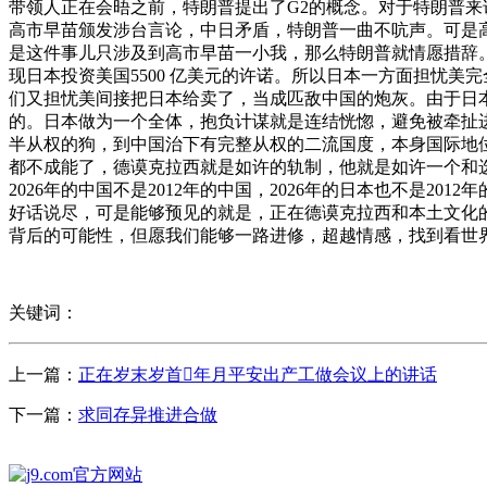
带领人正在会晤之前，特朗普提出了G2的概念。对于特朗普
高市早苗颁发涉台言论，中日矛盾，特朗普一曲不吭声。可是
是这件事儿只涉及到高市早苗一小我，那么特朗普就情愿措辞
现日本投资美国5500 亿美元的许诺。所以日本一方面担忧
们又担忧美间接把日本给卖了，当成匹敌中国的炮灰。由于日
的。日本做为一个全体，抱负计谋就是连结恍惚，避免被牵扯
半从权的狗，到中国治下有完整从权的二流国度，本身国际地
都不成能了，德谟克拉西就是如许的轨制，他就是如许一个和
2026年的中国不是2012年的中国，2026年的日本也不是
好话说尽，可是能够预见的就是，正在德谟克拉西和本土文化
背后的可能性，但愿我们能够一路进修，超越情感，找到看世
关键词：
上一篇：
正在岁末岁首年月平安出产工做会议上的讲话
下一篇：
求同存异推进合做