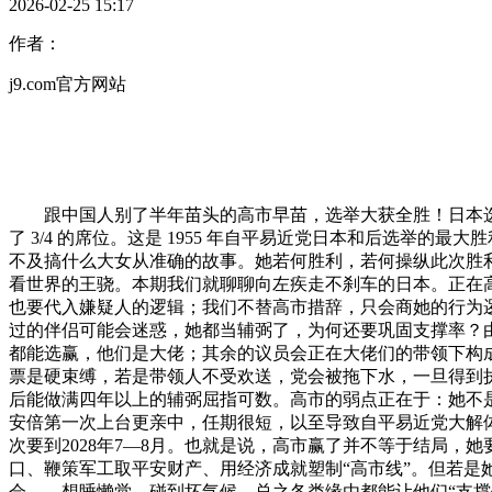
2026-02-25 15:17
作者：
j9.com官方网站
跟中国人别了半年苗头的高市早苗，选举大获全胜！日本选择
了 3/4 的席位。这是 1955 年自平易近党日本和后选
不及搞什么大女从准确的故事。她若何胜利，若何操纵此次胜
看世界的王骁。本期我们就聊聊向左疾走不刹车的日本。正在
也要代入嫌疑人的逻辑；我们不替高市措辞，只会商她的行为
过的伴侣可能会迷惑，她都当辅弼了，为何还要巩固支撑率？
都能选赢，他们是大佬；其余的议员会正在大佬们的带领下构
票是硬束缚，若是带领人不受欢送，党会被拖下水，一旦得到执
后能做满四年以上的辅弼屈指可数。高市的弱点正在于：她不
安倍第一次上台更亲中，任期很短，以至导致自平易近党大解体
次要到2028年7—8月。也就是说，高市赢了并不等于结局
口、鞭策军工取平安财产、用经济成就塑制“高市线”。但若是
会、、想睡懒觉、碰到坏气候，总之各类缘由都能让他们“支撑