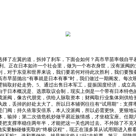
了左翼的道，拆掉了刹车，下面会如何？高市早苗率领自平易近党
举的最大胜利。正在日本如许一个社会里，做为一个布衣身世，没有派
利，对于东亚和世界来说，我们要若何对待此次胜利，我们要预
高市早苗抛出“有事就是日本有事”时，我们做过一期阐发。每次
逻辑取好处走势。5、通过出售日本军工，提振国度经济，成立
由于日本概况是、选票取议会制，现实上倒是一个带有日本特色
成派阀，像古代朋党，供给人脉取资本；财阀取行业集体则供给
政，丢掉的好处太大了。所以日本辅弼往往有“试用期”：支撑
是门阀；持久依靠安倍系，本人没派阀，所以必需更快、更狠地证
，输掉；第二次借危机炒做平易近族情感，才坐稳宝座。任期六年
，她要把支撑率稳住两年半，才能把这一关也跨过去。不外除了不
她实要触碰修宪取的“终极议程”，现正在顶多算从试用期进入察
但不投”。选和要做的，就是把这些人“赶”去投票。第三，同阵