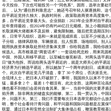
今天投你、下次也可能投另一个“同色系”。因而，选举次要处
后、，认为“通往胜利靠意志”，她还号召年轻人驱逐挑和。这
自平易近党持久独大，执政时间长，政策取政商资本高度集中。
多，自平易近党拿最大头。企业捐款：2023年企业界对自平
近年查得最凶，但2024年仍有约46亿日元规模。加上小额捐
长取派阀大佬都来不及反映，避免限制她。随后把竞选期压到
长，日常平凡组织，选和一来就是现成班底，以至不少候选人
子分组，德律风联络、车辆接送、拉人投票、场地组织。别人
能用执政资本换取处所经济集体支撑：你给我选票，我给你政策
候选人。高市根基是“两套话术”：一套说给死忠粉，用来巩
中国、外国人和移平易近，以至喊出修宪标语。对两头选平易近
日”做为包拆。而说给两头选平易近的，就是大师关心的平易近
经济界为行贿选平易近，所以她加了一个两年的刻日。成果就是
个。此次自平易近党几乎清盘，拿了 30 个席位，否决派丢
合琉球人士，把日本人吓破胆了。事明，我国持久以来不干涉他
猛，最多拿 2 个，最差 1 个都没有。此次全胜。这两种
佛也看不到他们会若何自食其果。第一，当前中国的次要矛盾
焰升腾，除非网友的键盘实的能够。第二，我一贯认为，中国
外，问题不大。第三，我们不需要每次日本选举完都说什么放
哨，整个社会看待汗青问题，和平问题和国际问题都是左翼保守
联盟、通过日本和安然全法制扩大集体侵占权，鞭策教育根基