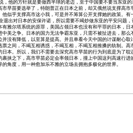
来说，他的方针就是要做西半球的老迈，至于中国要不要当东亚的
高市早苗要选举了，特朗普正在日本之前，却又俄然说支撑高市
。他似乎支撑高市这小我，可是并不筹算公开支撑她的政策。有
美完全退出对日本的安保许诺，所以需要不竭炒做东亚的平安问题
本有雅尔塔系统的原罪，美国占领日本也没有和平罪的日本，日
进中美之争。日本的国力无法争霸东亚，只需不被扯进去，那么
位并没有降低，以至算是提高。并且单看今天中国的计谋耐心取
选票之间，不竭互相诱惑，不竭互相，不竭互相推搡的轨制。高
2012年的日本。所以，我们不需要去深究高市早苗的行为到底是
的裹挟之下，高市早苗必定会率领日本，撞上中国这列高速行进
界的角度，用一种愈加乐不雅的立场去拥抱多极化的世界。