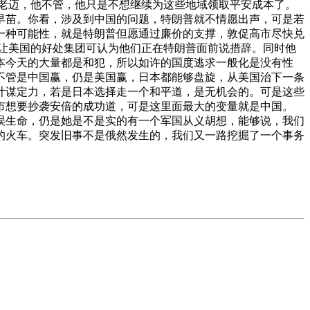
老迈，他不管，他只是不想继续为这些地域领取平安成本了。
早苗。你看，涉及到中国的问题，特朗普就不情愿出声，可是若
一种可能性，就是特朗普但愿通过廉价的支撑，敦促高市尽快兑
，让美国的好处集团可认为他们正在特朗普面前说措辞。同时他
本今天的大量都是和犯，所以如许的国度逃求一般化是没有性
不管是中国赢，仍是美国赢，日本都能够盘旋，从美国治下一条
计谋定力，若是日本选择走一个和平道，是无机会的。可是这些
市想要抄袭安倍的成功道，可是这里面最大的变量就是中国。
为了耽误生命，仍是她是不是实的有一个军国从义胡想，能够说，我们
的火车。突发旧事不是俄然发生的，我们又一路挖掘了一个事务