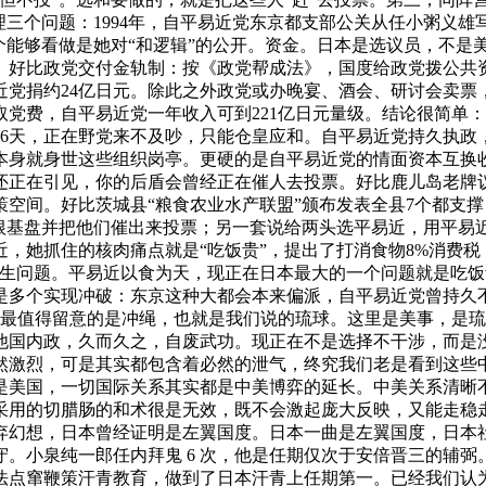
理三个问题：1994年，自平易近党东京都支部公关从任小粥义
个能够看做是她对“和逻辑”的公开。资金。日本是选议员，不是
好比政党交付金轨制：按《政党帮成法》，国度给政党拨公共资
易近党捐约24亿日元。除此之外政党或办晚宴、酒会、研讨会卖
款取党费，自平易近党一年收入可到221亿日元量级。结论很简单
16天，正在野党来不及吵，只能仓皇应和。自平易近党持久执政
本身就身世这些组织岗亭。更硬的是自平易近党的情面资本互换
还正在引见，你的后盾会曾经正在催人去投票。好比鹿儿岛老牌议
空间。好比茨城县“粮食农业水产联盟”颁布发表全县7个都支撑
固根基盘并把他们催出来投票；另一套说给两头选平易近，用平易
，她抓住的核肉痛点就是“吃饭贵”，提出了打消食物8%消费税
生问题。平易近以食为天，现正在日本最大的一个问题就是吃饭
多个实现冲破：东京这种大都会本来偏派，自平易近党曾持久不占劣
光。最值得留意的是冲绳，也就是我们说的琉球。这里是美事，是
国内政，久而久之，自废武功。现正在不是选择不干涉，而是没
言论虽然激烈，可是其实都包含着必然的泄气，终究我们老是看到这
是美国，一切国际关系其实都是中美博弈的延长。中美关系清晰
采用的切腊肠的和术很是无效，既不会激起庞大反映，又能走稳
弃幻想，日本曾经证明是左翼国度。日本一曲是左翼国度，日本
。小泉纯一郎任内拜鬼 6 次，他是任期仅次于安倍晋三的辅
法点窜鞭策汗青教育，做到了日本汗青上任期第一。已经我们认