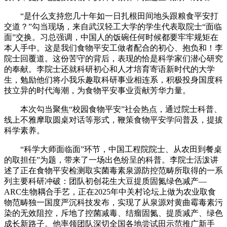
“是什么支持您几十年如一日扎根田间地头跟粮食平安打
交道？”勾当现场，来自武汉轻工大学的学生代表取院士“面临
面”交换。习总强调，中国人的饭碗任何时候都要牢牢规矩在
本人手中。这是我们食物平安工做者配合的初心、抱负和！李
院士回覆道。这份苦守的背后，表现的恰是科学家们潜心研究
的奉献。李院士还就科研初心和人才培育寄语新时代的大学
生，勉励他们将小我乐趣取科研事业相连系，积极投身国度科
技立异的时代海潮，为食物平安事业贡献芳华力量。
本次勾当聚焦“校园食物平安”社会热点，通过院士科普、
线上不雅摩取圆桌对话等形式，鞭策食物平安学问普及，提拔
科学素养。
“科学大师面临面”环节，中国工程院院士、从农田到餐桌
的取担任”为题，带来了一场出色纷呈的科普。李院士活泼讲
述了正在食物平安检测取实菌毒素泉源防控范畴所取得的一系
列主要科研冲破：团队初创花生大豆提质固氮绿色减产—
ARC生物耦合手艺，正在2025年中关村论坛上做为农业取食
物范畴独一国度严沉科技发布，实现了从泉源对黄曲霉毒素污
染的无效阻控，斥地了控菌减毒、结瘤固氮、提质减产、绿色
成长新路子。他率领团队深切全国各地尝试田示范推广新手