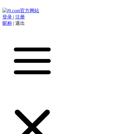
登录
|
注册
昵称
|
退出