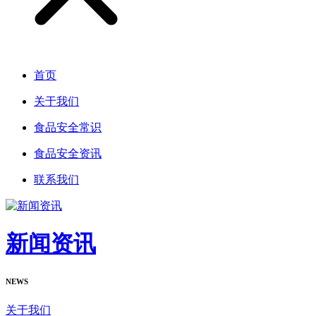
首页
关于我们
食品安全常识
食品安全资讯
联系我们
新闻资讯
NEWS
关于我们