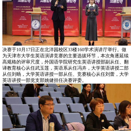
决赛于10月17日正在北洋园校区33楼160学术演讲厅举行。做
为天津市大学生英语演讲竞赛的主要选拔环节，本次角逐延续
高规格的评审尺度，外国语学院研究生英语讲授部副从任、翻
译教育核心从任武玉莲，英语系从任冯卉，大学英语讲授二部
从任刘旸，大学英语讲授一部从任、竞赛核心从任刘蕾，大学
英语讲授一部党支部姚健担任决赛评委。