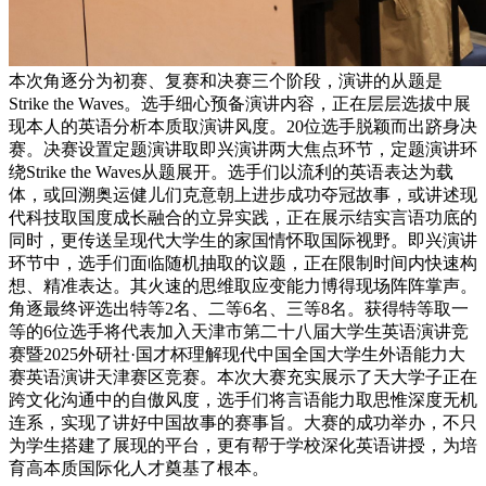
本次角逐分为初赛、复赛和决赛三个阶段，演讲的从题是
Strike the Waves。选手细心预备演讲内容，正在层层选拔中展
现本人的英语分析本质取演讲风度。20位选手脱颖而出跻身决
赛。决赛设置定题演讲取即兴演讲两大焦点环节，定题演讲环
绕Strike the Waves从题展开。选手们以流利的英语表达为载
体，或回溯奥运健儿们克意朝上进步成功夺冠故事，或讲述现
代科技取国度成长融合的立异实践，正在展示结实言语功底的
同时，更传送呈现代大学生的家国情怀取国际视野。即兴演讲
环节中，选手们面临随机抽取的议题，正在限制时间内快速构
想、精准表达。其火速的思维取应变能力博得现场阵阵掌声。
角逐最终评选出特等2名、二等6名、三等8名。获得特等取一
等的6位选手将代表加入天津市第二十八届大学生英语演讲竞
赛暨2025外研社·国才杯理解现代中国全国大学生外语能力大
赛英语演讲天津赛区竞赛。本次大赛充实展示了天大学子正在
跨文化沟通中的自傲风度，选手们将言语能力取思惟深度无机
连系，实现了讲好中国故事的赛事旨。大赛的成功举办，不只
为学生搭建了展现的平台，更有帮于学校深化英语讲授，为培
育高本质国际化人才奠基了根本。