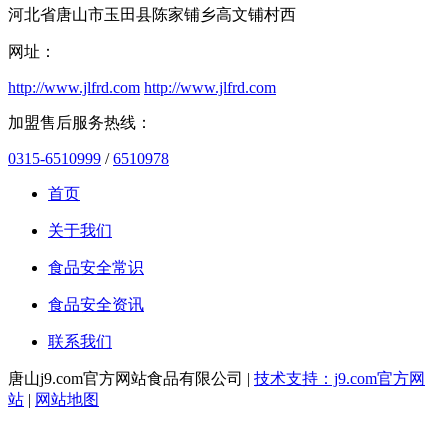
河北省唐山市玉田县陈家铺乡高文铺村西
网址：
http://www.jlfrd.com
http://www.jlfrd.com
加盟售后服务热线：
0315-6510999
/
6510978
首页
关于我们
食品安全常识
食品安全资讯
联系我们
唐山j9.com官方网站食品有限公司 |
技术支持：j9.com官方网
站
|
网站地图