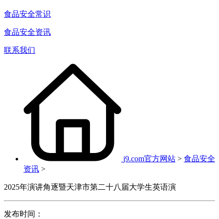
食品安全常识
食品安全资讯
联系我们
j9.com官方网站
>
食品安全
资讯
>
2025年演讲角逐暨天津市第二十八届大学生英语演
发布时间：