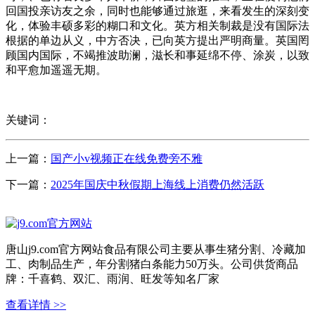
回国投亲访友之余，同时也能够通过旅逛，来看发生的深刻变
化，体验丰硕多彩的糊口和文化。英方相关制裁是没有国际法
根据的单边从义，中方否决，已向英方提出严明商量。英国罔
顾国内国际，不竭推波助澜，滋长和事延绵不停、涂炭，以致
和平愈加遥遥无期。
关键词：
上一篇：
国产小v视频正在线免费旁不雅
下一篇：
2025年国庆中秋假期上海线上消费仍然活跃
唐山j9.com官方网站食品有限公司主要从事生猪分割、冷藏加
工、肉制品生产，年分割猪白条能力50万头。公司供货商品
牌：千喜鹤、双汇、雨润、旺发等知名厂家
查看详情 >>